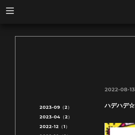
t
o
g
g
l
e
n
a
v
i
g
a
t
i
o
n
2022-08-13 
ハデハデ☆
2023-09（2）
2023-04（2）
2022-12（1）