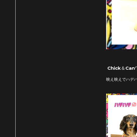
Chick＆C
映え映えでハデ