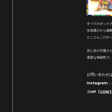
すべてのダック
生地選びから裁
とことんこだわ
見た目の可愛さ
適度な伸縮性で
お問い合わせ
Instagram：
当HP【
CONT