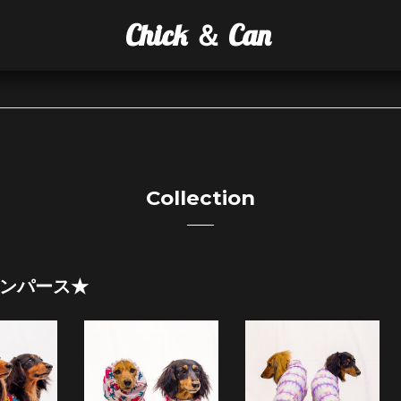
Chick ＆ Can
Collection
ンパース★