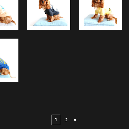
1
2
»