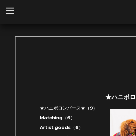
t
o
g
g
l
e
n
a
v
i
g
a
t
i
o
n
★ハニポロ
★ハニポロンパース★（9）
Matching（6）
Artist goods（6）