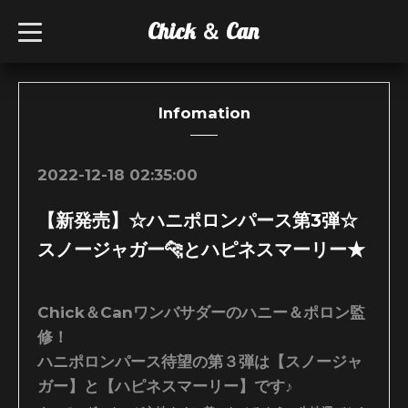
Chick ＆ Can
t
o
g
g
l
e
n
Infomation
a
v
i
g
2022-12-18 02:35:00
a
t
i
【新発売】☆ハニポロンパース第3弾☆
o
n
スノージャガー🐆とハピネスマーリー★
Chick＆Canワンバサダーのハニー＆ポロン監
修！
ハニポロンパース待望の第３弾は【スノージャ
ガー】と【ハピネスマーリー】です♪