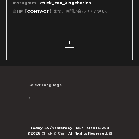
Instagram：
chick_can_kingcharles
当HP【
CONTACT
】まで、お問い合わせください。
1
Select Language
▼
Today:
54
/ Yesterday:
108
/ Total:
112268
©2026
Chick ＆ Can
. All Rights Reserved.